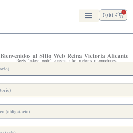
0
0,00
€
Carrito
Bienvenidos al Sitio Web Reina Victoria Alicante
Registrándose podrá conseguir las mejores promociones.