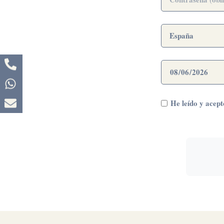
País
Fecha
de
Nacimiento
Términos
He leído y acept
y
Condiciones