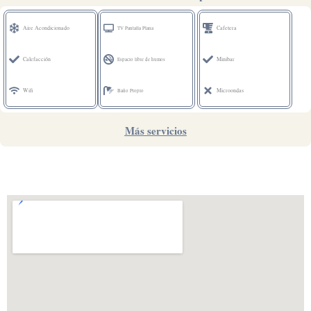
Aire Acondicionado
Cafetera
TV Pantalla Plana
Calefacción
Minibar
Espacio libre de humos
Wifi
Microondas
Baño Propio
Más servicios