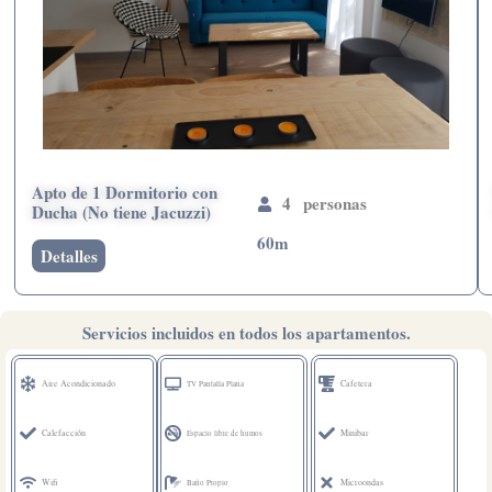
Apto de 1 Dormitorio con
4 personas
Ducha (No tiene Jacuzzi)
60m
Detalles
Servicios incluidos en todos los apartamentos.
Aire Acondicionado
Cafetera
TV Pantalla Plana
Calefacción
Minibar
Espacio libre de humos
Wifi
Microondas
Baño Propio