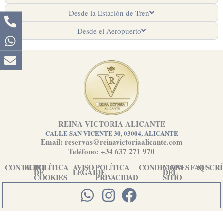
Desde la Estación de Tren
Desde el Aeropuerto
REINA VICTORIA ALICANTE
CALLE SAN VICENTE 30, 03004, ALICANTE
Email: reservas@reinavictoriaalicante.com
Teléfono: +34 637 271 970
CONTACTO
BLOG
POLÍTICA
AVISO
POLÍTICA
CONDICIONES
MAPA
FAQ
SUSCR
DE
LEGAL
DE
DEL
COOKIES
PRIVACIDAD
SITIO