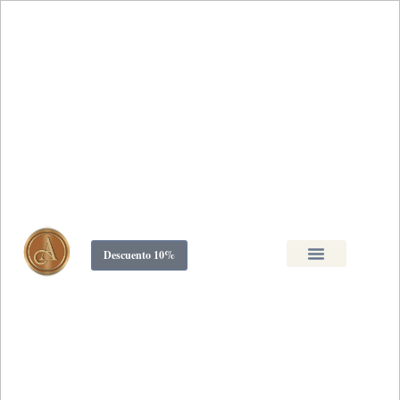
Ir
al
contenido
Descuento 10%