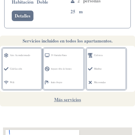
2 personas
Habitación Doble
25 m
Detalles
Servicios incluidos en todos los apartamentos.
Aire Acondicionado
Cafetera
TV Pantalla Plana
Calefacción
Minibar
Espacio libre de humos
Wifi
Microondas
Baño Propio
Más servicios