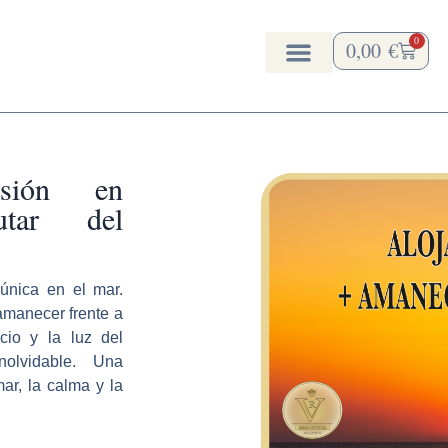
utar del Amanecer
0
0,00
€
Carrito
rsión en
utar del
única en el mar.
amanecer frente a
cio y la luz del
nolvidable.
Una
ar, la calma y la