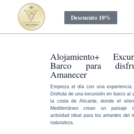
Ir
Alojamiento+ Excursión en Barco para disfr
al
Descuento 10%
contenido
Alojamiento+ Excu
Barco para disfr
Amanecer
Empieza el día con una experiencia 
Disfruta de una excursión en barco al 
la costa de Alicante, donde el silen
Mediterráneo crean un paisaje i
actividad ideal para los amantes del m
naturaleza.