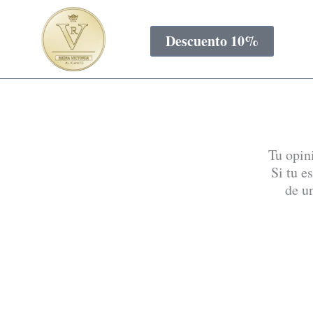
Ir
al
Descuento 10%
contenido
Tu opin
Si tu e
de u