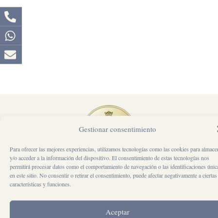
Gestionar consentimiento
Para ofrecer las mejores experiencias, utilizamos tecnologías como las cookies para almace
y/o acceder a la información del dispositivo. El consentimiento de estas tecnologías nos
REINA VICTORIA ALICANTE
permitirá procesar datos como el comportamiento de navegación o las identificaciones únic
en este sitio. No consentir o retirar el consentimiento, puede afectar negativamente a ciertas
CALLE SAN VICENTE 30, 03004, ALICANTE
Email: reservas@reinavictoriaalicante.com
características y funciones.
Teléfono: +34 637 271 970
CONTACTO
BLOG
POLÍTICA
AVISO
POLÍTICA
CONDICIONES
MAPA
FAQ
SUSCR
Aceptar
DE
LEGAL
DE
DEL