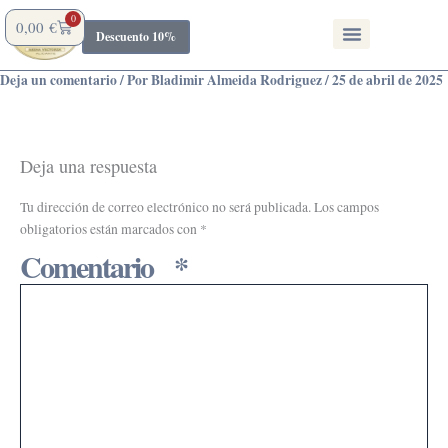
Ir
0
Carrito
0,00
€
al
Descuento 10%
contenido
Deja un comentario
/ Por
Bladimir Almeida Rodriguez
/
25 de abril de 2025
Deja una respuesta
Tu dirección de correo electrónico no será publicada.
Los campos
obligatorios están marcados con
*
Comentario
*