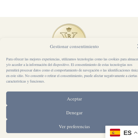
Gestionar consentimiento
Para ofrecer las mejores experiencias, utilizamos tecnologías como las cookies para almace
REINA VICTORIA ALICANTE
y/o acceder a la información del dispositivo. El consentimiento de estas tecnologías nos
CALLE SAN VICENTE 30, 03004, ALICANTE
permitirá procesar datos como el comportamiento de navegación o las identificaciones únic
Email: reservas@reinavictoriaalicante.com
en este sitio. No consentir o retirar el consentimiento, puede afectar negativamente a ciertas
Teléfono: +34 637 271 970
características y funciones.
CONTACTO
BLOG
POLÍTICA
AVISO
POLÍTICA
CONDICIONES
MAPA
FAQ
SUSCR
DE
LEGAL
DE
DEL
COOKIES
PRIVACIDAD
SITIO
Aceptar
Denegar
Ver preferencias
ES