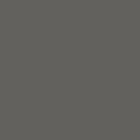
icante.