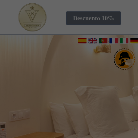
Ir
al
Descuento 10%
contenido