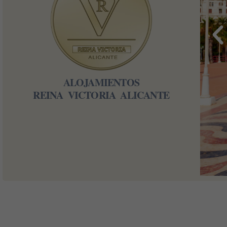
ALOJAMIENTOS
REINA VICTORIA ALICANTE