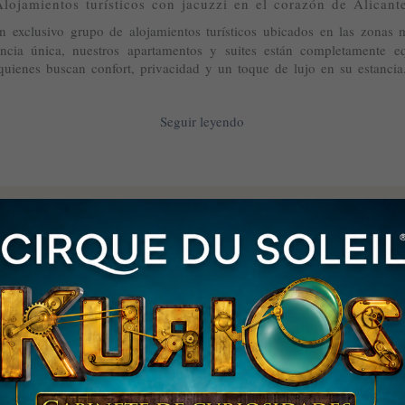
lojamientos turísticos con jacuzzi en el corazón de Alicant
un exclusivo grupo de alojamientos turísticos ubicados en las zonas 
encia única, nuestros apartamentos y suites están completamente e
uienes buscan confort, privacidad y un toque de lujo en su estancia
Seguir leyendo