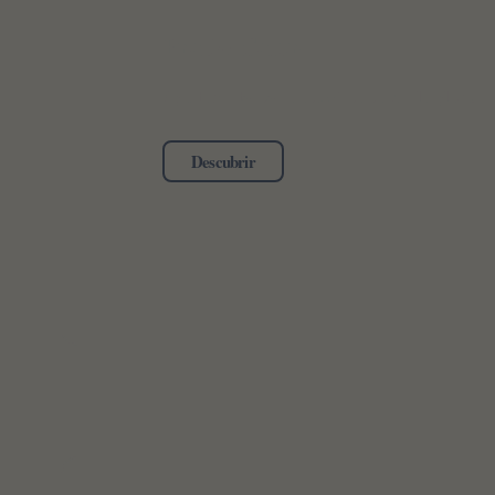
Prado Sastre
Apartamento con Jacuzzi cerca de la playa.
Descubrir