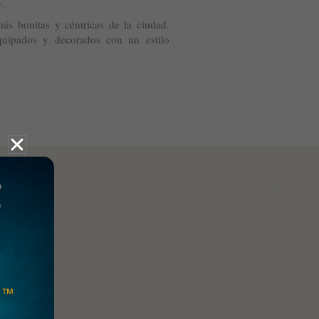
e.
más bonitas y céntricas de la ciudad.
quipados y decorados con un estilo
.