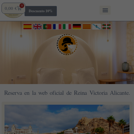
Ir
0
Carrito
0,00
€
al
Descuento 10%
contenido
Reserva en la web oficial de Reina Victoria Alicante.